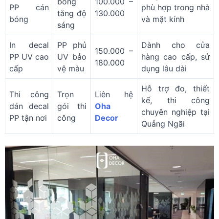
bóng
100.000 –
PP cán
phù hợp trong nhà
tăng độ
130.000
bóng
và mặt kính
sáng
In decal
PP phủ
Dành cho cửa
150.000 –
PP UV cao
UV bảo
hàng cao cấp, sử
180.000
cấp
vệ màu
dụng lâu dài
Hỗ trợ đo, thiết
Thi công
Trọn
Liên hệ
kế, thi công
dán decal
gói thi
Oha
chuyên nghiệp tại
PP tận nơi
công
Decor
Quảng Ngãi