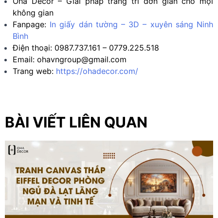
Oha Decor – Giải pháp trang trí đơn giản cho mọi
không gian
Fanpage:
In giấy dán tường – 3D – xuyên sáng Ninh
Bình
Điện thoại: 0987.737.161 – 0779.225.518
Email:
ohavngroup@gmail.com
Trang web:
https://ohadecor.com/
BÀI VIẾT LIÊN QUAN