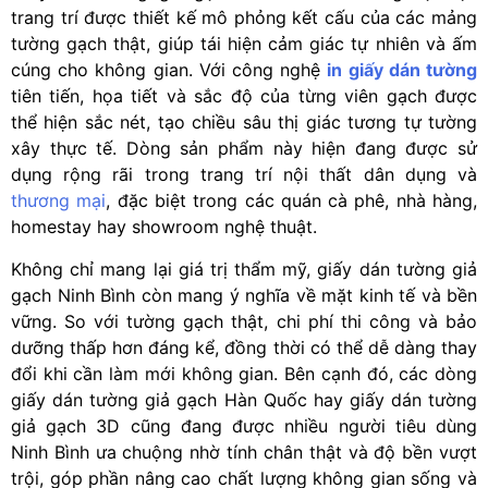
trang trí được thiết kế mô phỏng kết cấu của các mảng
tường gạch thật, giúp tái hiện cảm giác tự nhiên và ấm
cúng cho không gian. Với công nghệ
in giấy dán tường
tiên tiến, họa tiết và sắc độ của từng viên gạch được
thể hiện sắc nét, tạo chiều sâu thị giác tương tự tường
xây thực tế. Dòng sản phẩm này hiện đang được sử
dụng rộng rãi trong trang trí nội thất dân dụng và
thương mại
, đặc biệt trong các quán cà phê, nhà hàng,
homestay hay showroom nghệ thuật.
Không chỉ mang lại giá trị thẩm mỹ, giấy dán tường giả
gạch Ninh Bình còn mang ý nghĩa về mặt kinh tế và bền
vững. So với tường gạch thật, chi phí thi công và bảo
dưỡng thấp hơn đáng kể, đồng thời có thể dễ dàng thay
đổi khi cần làm mới không gian. Bên cạnh đó, các dòng
giấy dán tường giả gạch Hàn Quốc hay giấy dán tường
giả gạch 3D cũng đang được nhiều người tiêu dùng
Ninh Bình ưa chuộng nhờ tính chân thật và độ bền vượt
trội, góp phần nâng cao chất lượng không gian sống và