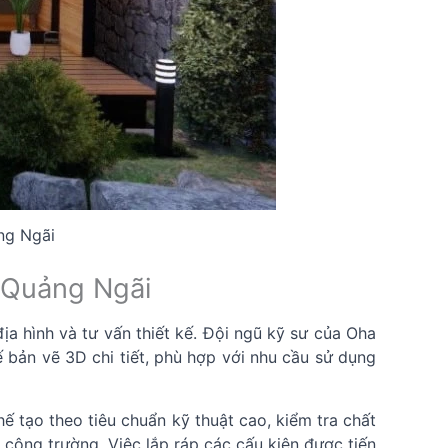
ng Ngãi
i Quảng Ngãi
ịa hình và tư vấn thiết kế. Đội ngũ kỹ sư của Oha
ế bản vẽ 3D chi tiết, phù hợp với nhu cầu sử dụng
ế tạo theo tiêu chuẩn kỹ thuật cao, kiểm tra chất
 công trường. Việc lắp ráp các cấu kiện được tiến