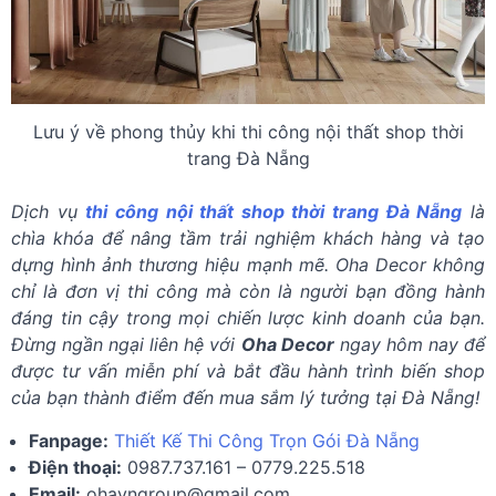
Lưu ý về phong thủy khi thi công nội thất shop thời
trang Đà Nẵng
Dịch vụ
thi công nội thất shop thời trang Đà Nẵng
là
chìa khóa để nâng tầm trải nghiệm khách hàng và tạo
dựng hình ảnh thương hiệu mạnh mẽ. Oha Decor không
chỉ là đơn vị thi công mà còn là người bạn đồng hành
đáng tin cậy trong mọi chiến lược kinh doanh của bạn.
Đừng ngần ngại liên hệ với
Oha Decor
ngay hôm nay để
được tư vấn miễn phí và bắt đầu hành trình biến shop
của bạn thành điểm đến mua sắm lý tưởng tại Đà Nẵng!
Fanpage:
Thiết Kế Thi Công Trọn Gói Đà Nẵng
Điện thoại:
0987.737.161 – 0779.225.518
Email:
ohavngroup@gmail.com