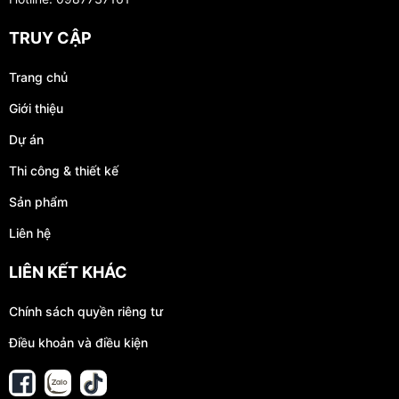
TRUY CẬP
Trang chủ
Giới thiệu
Dự án
Thi công & thiết kế
Sản phẩm
Liên hệ
LIÊN KẾT KHÁC
Chính sách quyền riêng tư
Điều khoản và điều kiện