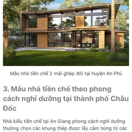
Mẫu nhà tiền chế 2 mái ghép đôi tại huyện An Phú
3. Mẫu nhà tiền chế theo phong
cách nghỉ dưỡng tại thành phố Châu
Đốc
Nhà kiểu tiền chế tại An Giang phong cách nghỉ dưỡng
thường chọn các khung thép được lấy cảm hứng từ các