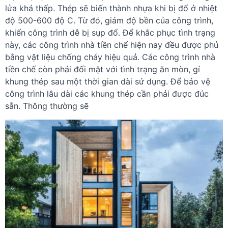
lửa khá thấp. Thép sẽ biến thành nhựa khi bị đổ ở nhiệt
độ 500-600 độ C. Từ đó, giảm độ bền của công trình,
khiến công trình dễ bị sụp đổ. Để khắc phục tình trạng
này, các công trình nhà tiền chế hiện nay đều được phủ
bằng vật liệu chống cháy hiệu quả.
Các công trình nhà
tiền chế còn phải đối mặt với tình trạng ăn mòn, gỉ
khung thép sau một thời gian dài sử dụng. Để bảo vệ
công trình lâu dài các khung thép cần phải được đúc
sẵn. Thông thường sẽ