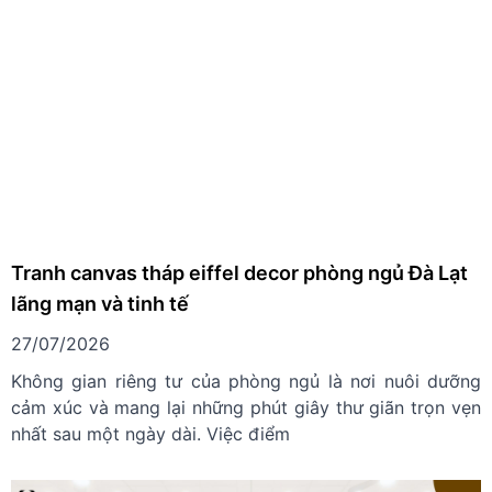
Tranh canvas tháp eiffel decor phòng ngủ Đà Lạt
lãng mạn và tinh tế
27/07/2026
Không gian riêng tư của phòng ngủ là nơi nuôi dưỡng
cảm xúc và mang lại những phút giây thư giãn trọn vẹn
nhất sau một ngày dài. Việc điểm