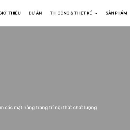
GIỚI THIỆU
DỰ ÁN
THI CÔNG & THIẾT KẾ
SẢN PHẨM
các mặt hàng trang trí nội thất chất lượng