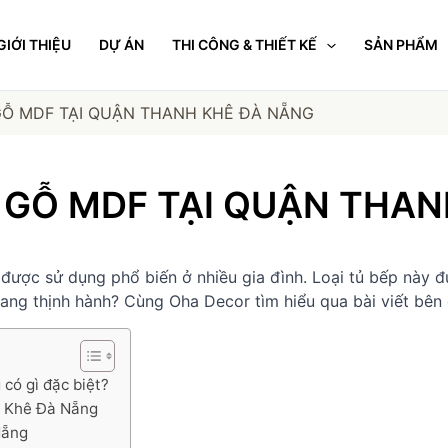
GIỚI THIỆU
DỰ ÁN
THI CÔNG & THIẾT KẾ
SẢN PHẨM
GỖ MDF TẠI QUẬN THANH KHÊ ĐÀ NẴNG
 GỖ MDF TẠI QUẬN THA
ợc sử dụng phổ biến ở nhiều gia đình. Loại tủ bếp này đượ
ng thịnh hành? Cùng Oha Decor tìm hiểu qua bài viết bên 
có gì đặc biệt?
h Khê Đà Nẵng
Nẵng