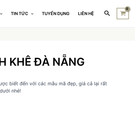
TIN TỨC
TUYỂN DỤNG
LIÊN HỆ
NH KHÊ ĐÀ NẴNG
c biết đến với các mẫu mã đẹp, giá cả lại rất
dưới nhé!