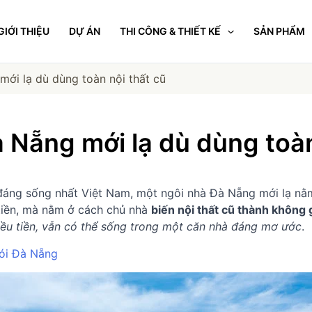
GIỚI THIỆU
DỰ ÁN
THI CÔNG & THIẾT KẾ
SẢN PHẨM
ới lạ dù dùng toàn nội thất cũ
 Nẵng mới lạ dù dùng toàn
đáng sống nhất Việt Nam, một ngôi nhà Đà Nẵng mới lạ nằm
t tiền, mà nằm ở cách chủ nhà
biến nội thất cũ thành không g
ều tiền, vẫn có thể sống trong một căn nhà đáng mơ ước
.
gói Đà Nẵng