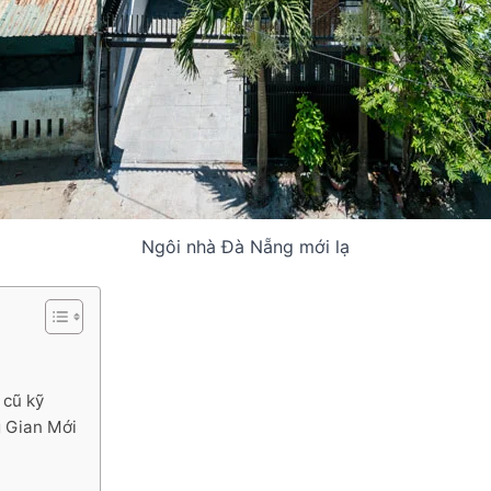
Ngôi nhà Đà Nẵng mới lạ
 cũ kỹ
g Gian Mới