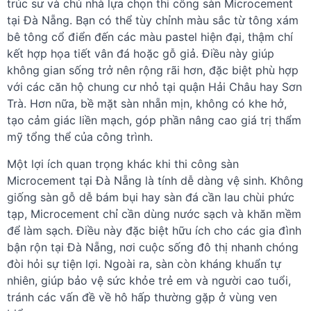
trúc sư và chủ nhà lựa chọn thi công sàn Microcement
tại Đà Nẵng. Bạn có thể tùy chỉnh màu sắc từ tông xám
bê tông cổ điển đến các màu pastel hiện đại, thậm chí
kết hợp họa tiết vân đá hoặc gỗ giả. Điều này giúp
không gian sống trở nên rộng rãi hơn, đặc biệt phù hợp
với các căn hộ chung cư nhỏ tại quận Hải Châu hay Sơn
Trà. Hơn nữa, bề mặt sàn nhẵn mịn, không có khe hở,
tạo cảm giác liền mạch, góp phần nâng cao giá trị thẩm
mỹ tổng thể của công trình.
Một lợi ích quan trọng khác khi thi công sàn
Microcement tại Đà Nẵng là tính dễ dàng vệ sinh. Không
giống sàn gỗ dễ bám bụi hay sàn đá cần lau chùi phức
tạp, Microcement chỉ cần dùng nước sạch và khăn mềm
để làm sạch. Điều này đặc biệt hữu ích cho các gia đình
bận rộn tại Đà Nẵng, nơi cuộc sống đô thị nhanh chóng
đòi hỏi sự tiện lợi. Ngoài ra, sàn còn kháng khuẩn tự
nhiên, giúp bảo vệ sức khỏe trẻ em và người cao tuổi,
tránh các vấn đề về hô hấp thường gặp ở vùng ven