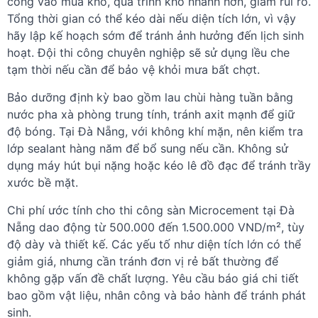
công vào mùa khô, quá trình khô nhanh hơn, giảm rủi ro.
Tổng thời gian có thể kéo dài nếu diện tích lớn, vì vậy
hãy lập kế hoạch sớm để tránh ảnh hưởng đến lịch sinh
hoạt. Đội thi công chuyên nghiệp sẽ sử dụng lều che
tạm thời nếu cần để bảo vệ khỏi mưa bất chợt.
Bảo dưỡng định kỳ bao gồm lau chùi hàng tuần bằng
nước pha xà phòng trung tính, tránh axit mạnh để giữ
độ bóng. Tại Đà Nẵng, với không khí mặn, nên kiểm tra
lớp sealant hàng năm để bổ sung nếu cần. Không sử
dụng máy hút bụi nặng hoặc kéo lê đồ đạc để tránh trầy
xước bề mặt.
Chi phí ước tính cho thi công sàn Microcement tại Đà
Nẵng dao động từ 500.000 đến 1.500.000 VND/m², tùy
độ dày và thiết kế. Các yếu tố như diện tích lớn có thể
giảm giá, nhưng cần tránh đơn vị rẻ bất thường để
không gặp vấn đề chất lượng. Yêu cầu báo giá chi tiết
bao gồm vật liệu, nhân công và bảo hành để tránh phát
sinh.