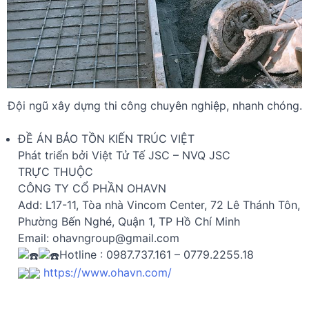
Đội ngũ xây dựng thi công chuyên nghiệp, nhanh chóng.
ĐỀ ÁN BẢO TỒN KIẾN TRÚC VIỆT
Phát triển bởi Việt Tử Tế JSC – NVQ JSC
TRỰC THUỘC
CÔNG TY CỔ PHẦN OHAVN
Add: L17-11, Tòa nhà Vincom Center, 72 Lê Thánh Tôn,
Phường Bến Nghé, Quận 1, TP Hồ Chí Minh
Email:
ohavngroup@gmail.com
Hotline : 0987.737.161 – 0779.2255.18
https://www.ohavn.com/