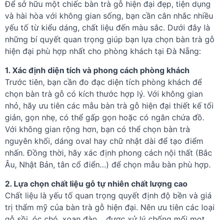
Để sở hữu một chiếc bàn trà gỗ hiện đại đẹp, tiện dụng
và hài hòa với không gian sống, bạn cần cân nhắc nhiều
yếu tố từ kiểu dáng, chất liệu đến màu sắc. Dưới đây là
những bí quyết quan trọng giúp bạn lựa chọn bàn trà gỗ
hiện đại phù hợp nhất cho phòng khách tại Đà Nẵng:
1. Xác định diện tích và phong cách phòng khách
Trước tiên, bạn cần đo đạc diện tích phòng khách để
chọn bàn trà gỗ có kích thước hợp lý. Với không gian
nhỏ, hãy ưu tiên các mẫu bàn trà gỗ hiện đại thiết kế tối
giản, gọn nhẹ, có thể gấp gọn hoặc có ngăn chứa đồ.
Với không gian rộng hơn, bạn có thể chọn bàn trà
nguyên khối, dáng oval hay chữ nhật dài để tạo điểm
nhấn. Đồng thời, hãy xác định phong cách nội thất (Bắc
Âu, Nhật Bản, tân cổ điển…) để chọn mẫu bàn phù hợp.
2. Lựa chọn chất liệu gỗ tự nhiên chất lượng cao
Chất liệu là yếu tố quan trọng quyết định độ bền và giá
trị thẩm mỹ của bàn trà gỗ hiện đại. Nên ưu tiên các loại
gỗ sồi, óc chó, xoan đào… được xử lý chống mối mọt,