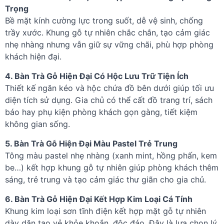
Trọng
Bề mặt kính cường lực trong suốt, dễ vệ sinh, chống
trầy xước. Khung gỗ tự nhiên chắc chắn, tạo cảm giác
nhẹ nhàng nhưng vẫn giữ sự vững chãi, phù hợp phòng
khách hiện đại.
4. Bàn Trà Gỗ Hiện Đại Có Hộc Lưu Trữ Tiện Ích
Thiết kế ngăn kéo và hộc chứa đồ bên dưới giúp tối ưu
diện tích sử dụng. Gia chủ có thể cất đồ trang trí, sách
báo hay phụ kiện phòng khách gọn gàng, tiết kiệm
không gian sống.
5. Bàn Trà Gỗ Hiện Đại Màu Pastel Trẻ Trung
Tông màu pastel nhẹ nhàng (xanh mint, hồng phấn, kem
be…) kết hợp khung gỗ tự nhiên giúp phòng khách thêm
sáng, trẻ trung và tạo cảm giác thư giãn cho gia chủ.
6. Bàn Trà Gỗ Hiện Đại Kết Hợp Kim Loại Cá Tính
Khung kim loại sơn tĩnh điện kết hợp mặt gỗ tự nhiên
dày dặn tạo vẻ khỏe khoắn, độc đáo. Đây là lựa chọn lý