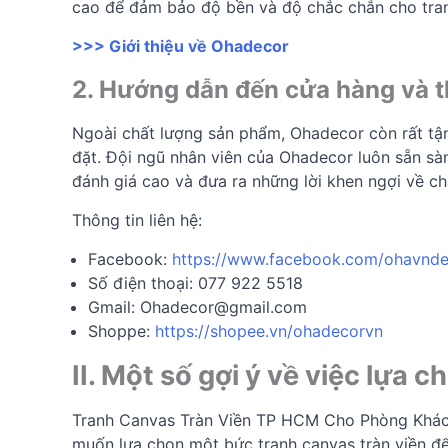
cao để đảm bảo độ bền và độ chắc chắn cho tra
>>> Giới thiệu về Ohadecor
2. Hướng dẫn đến cửa hàng và th
Ngoài chất lượng sản phẩm, Ohadecor còn rất tận
đặt. Đội ngũ nhân viên của Ohadecor luôn sẵn s
đánh giá cao và đưa ra những lời khen ngợi về ch
Thông tin liên hệ:
Facebook:
https://www.facebook.com/ohavnd
Số điện thoại: 077 922 5518
Gmail:
Ohadecor@gmail.com
Shoppe:
https://shopee.vn/ohadecorvn
II. Một số gợi ý về việc lựa
Tranh Canvas Tràn Viền TP HCM Cho Phòng Khách l
muốn lựa chọn một bức tranh canvas tràn viền để