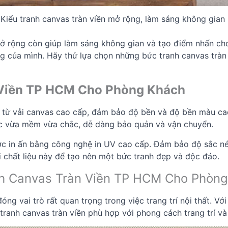
Kiểu tranh canvas tràn viền mở rộng, làm sáng không gian
mở rộng còn giúp làm sáng không gian và tạo điểm nhấn c
ống của mình. Hãy thử lựa chọn những bức tranh canvas trà
n Viền TP HCM Cho Phòng Khách
m từ vải canvas cao cấp, đảm bảo độ bền và độ bền màu cao
iác vừa mềm vừa chắc, dễ dàng bảo quản và vận chuyển.
ược in ấn bằng công nghệ in UV cao cấp. Đảm bảo độ sắc né
i chất liệu này để tạo nên một bức tranh đẹp và độc đáo.
h Canvas Tràn Viền TP HCM Cho Phòn
g vai trò rất quan trọng trong việc trang trí nội thất. Với
ranh canvas tràn viền phù hợp với phong cách trang trí và