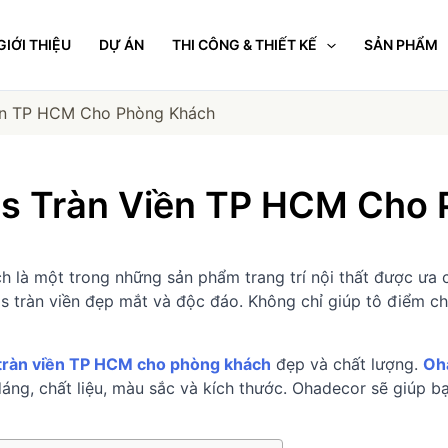
GIỚI THIỆU
DỰ ÁN
THI CÔNG & THIẾT KẾ
SẢN PHẨM
ền TP HCM Cho Phòng Khách
s Tràn Viền TP HCM Cho
à một trong những sản phẩm trang trí nội thất được ưa ch
as tràn viền đẹp mắt và độc đáo. Không chỉ giúp tô điểm 
 tràn viền TP HCM cho phòng khách
đẹp và chất lượng.
Oh
dáng, chất liệu, màu sắc và kích thước. Ohadecor sẽ giúp 