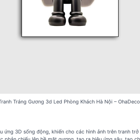
Tranh Tráng Gương 3d Led Phòng Khách Hà Nội – OhaDeco
u ứng 3D sống động, khiến cho các hình ảnh trên tranh trở
c phản chiếu lên bề mặt gương, tạo ra hiệu ứng sâu, tạo c