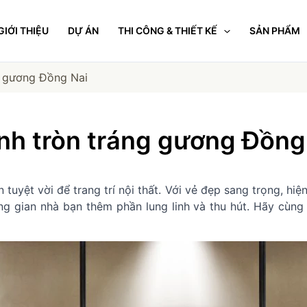
GIỚI THIỆU
DỰ ÁN
THI CÔNG & THIẾT KẾ
SẢN PHẨM
g gương Đồng Nai
nh tròn tráng gương Đồng
 tuyệt vời để trang trí nội thất. Với vẻ đẹp sang trọng, hiệ
g gian nhà bạn thêm phần lung linh và thu hút. Hãy cùng 