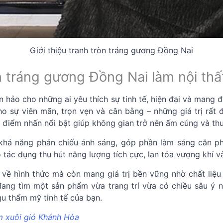
Giới thiệu tranh tròn tráng gương Đồng Nai
òn tráng gương Đồng Nai làm nội thấ
n hảo cho những ai yêu thích sự tinh tế, hiện đại và mang 
ho sự viên mãn, trọn vẹn và cân bằng – những giá trị rất đ
à điểm nhấn nổi bật giúp không gian trở nên ấm cúng và thu
khả năng phản chiếu ánh sáng, góp phần làm sáng căn ph
tác dụng thu hút năng lượng tích cực, lan tỏa vượng khí v
về hình thức mà còn mang giá trị bền vững nhờ chất liệu 
đang tìm một sản phẩm vừa trang trí vừa có chiều sâu ý ng
u thẩm mỹ tinh tế của bạn.
m xuôi gió Khánh Hòa