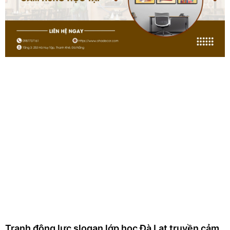
Tranh động lực slogan lớp học Đà Lạt truyền cảm