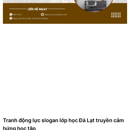
Tranh canvas tháp eiffel decor phòng ngủ Đà Lạt
lãng mạn và tinh tế
27/07/2026
Không gian riêng tư của phòng ngủ là nơi nuôi dưỡng
cảm xúc và mang lại những phút giây thư giãn trọn vẹn
nhất sau một ngày dài. Việc điểm