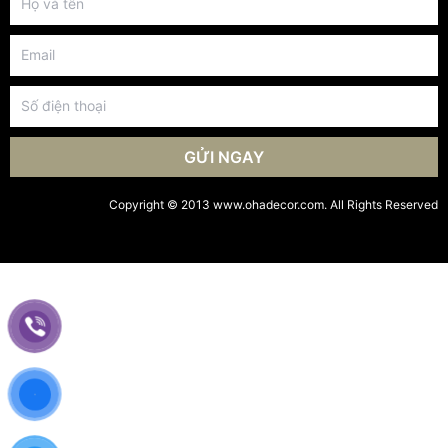
Thi công & thiết kế
Sản phẩm
Liên hệ
LIÊN KẾT KHÁC
Chính sách quyền riêng tư
Điều khoản và điều kiện
LIÊN HỆ NHANH