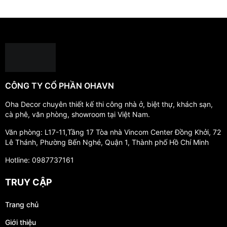
5 bí quyết chọn tranh đồng hồ cho phòng khách
phong thủy Buôn Ma Thuột thu hút may mắn
24/07/2026
Không gian phòng khách được chăm chút tỉ mỉ không
chỉ tôn vinh nét đẹp kiến trúc của ngôi nhà mà còn thể
hiện trọn vẹn phong thái và tầm