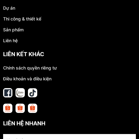
CÔNG TY CỔ PHẦN OHAVN
Oha Decor chuyên thiết kế thi công nhà ở, biệt thự, khách sạn,
cà phê, văn phòng, showroom tại Việt Nam.
Văn phòng: L17-11,Tầng 17 Tòa nhà Vincom Center Đồng Khởi, 72
Lê Thánh, Phường Bến Nghé, Quận 1, Thành phố Hồ Chí Minh
Hotline: 0987737161
TRUY CẬP
Trang chủ
Giới thiệu
Dự án