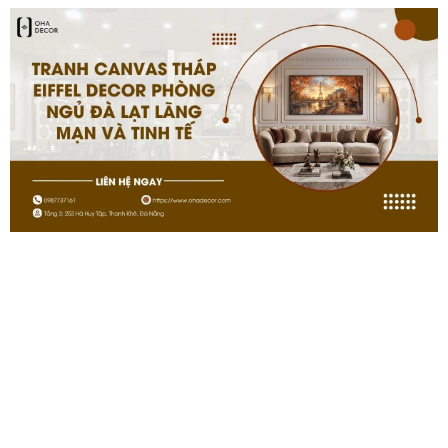
hảo giữa nghệ thuật và công nghệ. Với những ưu điểm
vượt trội về thẩm mỹ, tính năng và độ bền, đây chắc
chắn là lựa chọn lý tưởng để nâng tầm không gian sống
của bạn. Hãy đến với
Oha Decor
ngay hôm nay để
khám phá bộ sưu tập
tranh LED 3D đồng hồ ở Bình
Dương
đa dạng và chọn cho mình sản phẩm ưng ý nhất.
Fanpage:
Tranh tráng gương tranh canvas Bình Dương
Điện thoại:
0987.737.161 – 0779.225.518
Email:
ohavngroup@gmail.com
Shopee:
https://shopee.vn/ohadecor2
Website:
https://ohadecor.com/
BÀI VIẾT LIÊN QUAN