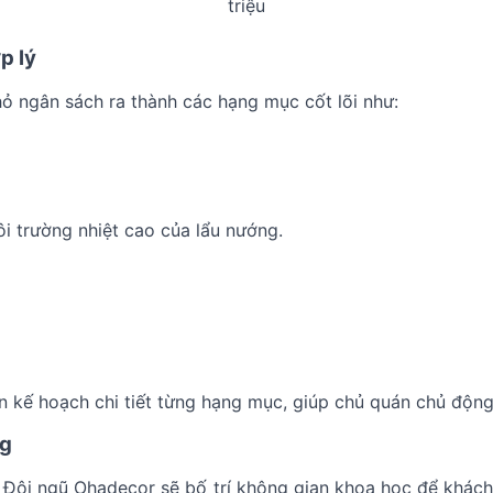
triệu
p lý
hỏ ngân sách ra thành các hạng mục cốt lõi như:
i trường nhiệt cao của lẩu nướng.
n kế hoạch chi tiết từng hạng mục, giúp chủ quán chủ động
ng
i. Đội ngũ Ohadecor sẽ bố trí không gian khoa học để khác