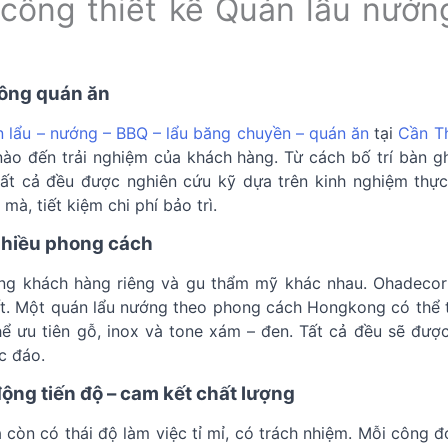
i công thiết kế Quán lẩu nướ
công quán ăn
n lẩu – nướng – BBQ – lẩu băng chuyền – quán ăn
tại
Cần T
 nào đến trải nghiệm của khách hàng. Từ cách bố trí bàn g
 tất cả đều được nghiên cứu kỹ dựa trên kinh nghiệm thự
, tiết kiệm chi phí bảo trì.
 nhiều phong cách
ợng khách hàng riêng và gu thẩm mỹ khác nhau. Ohadecor
t. Một quán lẩu nướng theo phong cách Hongkong có thể th
thể ưu tiên gỗ, inox và tone xám – đen. Tất cả đều sẽ đư
c đáo.
động tiến độ – cam kết chất lượng
òn có thái độ làm việc tỉ mỉ, có trách nhiệm. Mỗi công đoạ