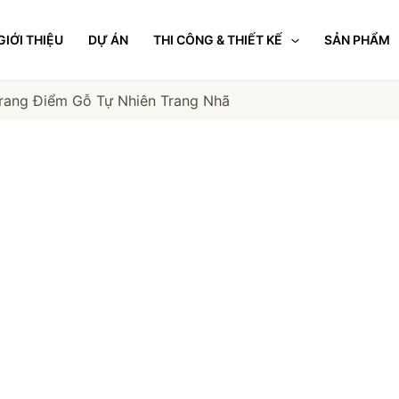
GIỚI THIỆU
DỰ ÁN
THI CÔNG & THIẾT KẾ
SẢN PHẨM
rang Điểm Gỗ Tự Nhiên Trang Nhã