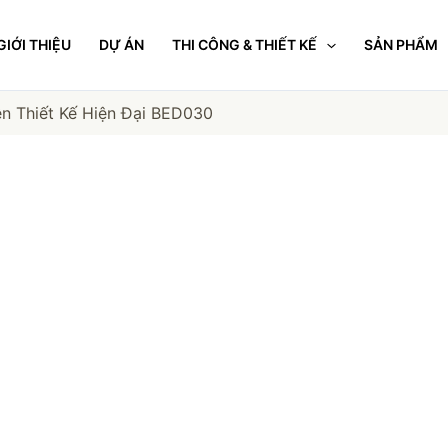
GIỚI THIỆU
DỰ ÁN
THI CÔNG & THIẾT KẾ
SẢN PHẨM
n Thiết Kế Hiện Đại BED030