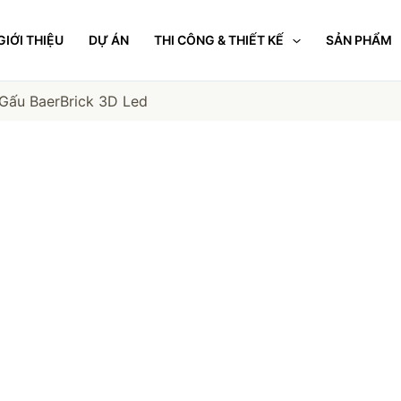
GIỚI THIỆU
DỰ ÁN
THI CÔNG & THIẾT KẾ
SẢN PHẨM
Gấu BaerBrick 3D Led