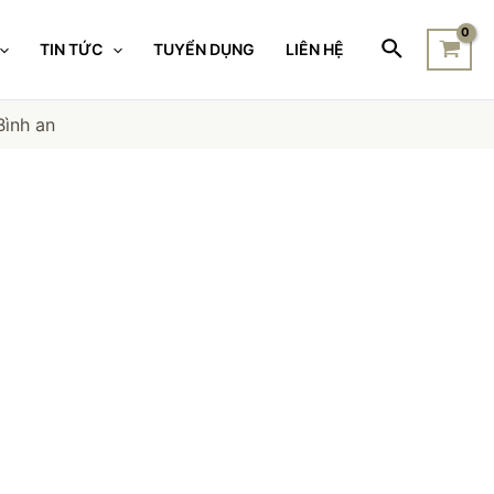
TIN TỨC
TUYỂN DỤNG
LIÊN HỆ
Bình an