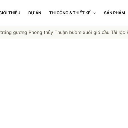
GIỚI THIỆU
DỰ ÁN
THI CÔNG & THIẾT KẾ
SẢN PHẨM
 tráng gương Phong thủy Thuận buồm xuôi gió cầu Tài lộc 