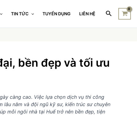
TIN TỨC
TUYỂN DỤNG
LIÊN HỆ
ại, bền đẹp và tối ưu
gày càng cao. Việc lựa chọn dịch vụ thi công
m lâu năm và đội ngũ kỹ sư, kiến trúc sư chuyên
úp mỗi ngôi nhà tại Huế trở nên bền đẹp, tiện
ả