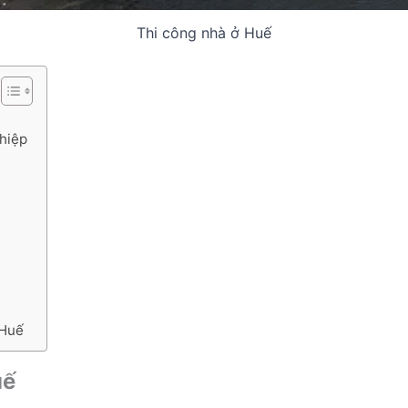
Thi công nhà ở Huế
ghiệp
 Huế
uế