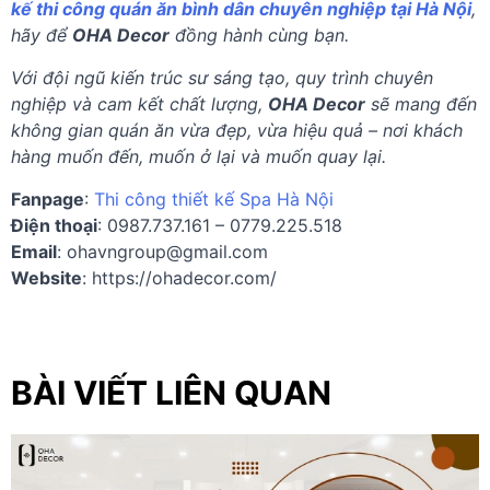
kế thi công quán ăn bình dân chuyên nghiệp tại Hà Nội
,
hãy để
OHA Decor
đồng hành cùng bạn.
Với đội ngũ kiến trúc sư sáng tạo, quy trình chuyên
nghiệp và cam kết chất lượng,
OHA Decor
sẽ mang đến
không gian quán ăn vừa đẹp, vừa hiệu quả – nơi khách
hàng muốn đến, muốn ở lại và muốn quay lại.
Fanpage
:
Thi công thiết kế Spa Hà Nội
Điện thoại
: 0987.737.161 – 0779.225.518
Email
:
ohavngroup@gmail.com
Website
: https://ohadecor.com/
BÀI VIẾT LIÊN QUAN