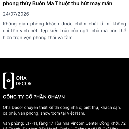
phong thủy Buôn Ma Thuột thu hút may mắn
24/07/2026
Không gian phòng khách được chăm chút tỉ mỉ không
chỉ tôn vinh nét đẹp kiến trúc của ngôi nhà mà còn thể
hiện trọn vẹn phong thái và tầm
CÔNG TY CỔ PHẦN OHAVN
Oha Decor chuyên thiết kế thi công nhà ở, biệt thự, khách sạn,
cà phê, văn phòng, showroom tại Việt Nam.
Văn phòng: L17-11,Tầng 17 Tòa nhà Vincom Center Đồng Khởi, 72
Lê Thánh, Phường Bến Nghé, Quận 1, Thành phố Hồ Chí Minh