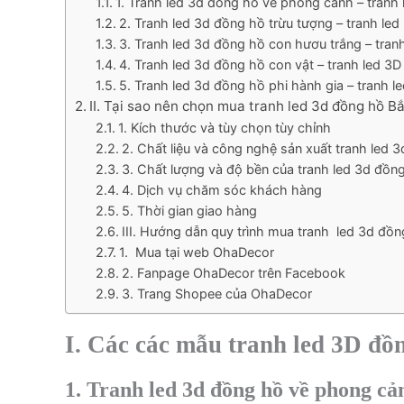
1. Tranh led 3d đồng hồ về phong cảnh – tranh
2. Tranh led 3d đồng hồ trừu tượng – tranh led
3. Tranh led 3d đồng hồ con hươu trắng – tran
4. Tranh led 3d đồng hồ con vật – tranh led 3
5. Tranh led 3d đồng hồ phi hành gia – tranh 
II. Tại sao nên chọn mua tranh led 3d đồng hồ
1. Kích thước và tùy chọn tùy chỉnh
2. Chất liệu và công nghệ sản xuất tranh led 
3. Chất lượng và độ bền của tranh led 3d đồn
4. Dịch vụ chăm sóc khách hàng
5. Thời gian giao hàng
III. Hướng dẫn quy trình mua tranh led 3d đồ
1. Mua tại web OhaDecor
2. Fanpage OhaDecor trên Facebook
3. Trang Shopee của OhaDecor
I. Các các mẫu tranh led 3D đ
1. Tranh led 3d đồng hồ về phong cả