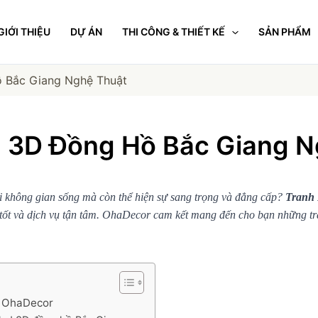
GIỚI THIỆU
DỰ ÁN
THI CÔNG & THIẾT KẾ
SẢN PHẨM
 Bắc Giang Nghệ Thuật
d 3D Đồng Hồ Bắc Giang N
i không gian sống mà còn thể hiện sự sang trọng và đẳng cấp?
Tranh
tốt và dịch vụ tận tâm. OhaDecor cam kết mang đến cho bạn những trả
– OhaDecor