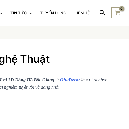
TIN TỨC
TUYỂN DỤNG
LIÊN HỆ
ghệ Thuật
 Led 3D Đồng Hồ Bắc Giang
từ
OhaDecor
là sự lựa chọn
i nghiệm tuyệt vời và đáng nhớ.