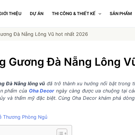
GIỚI THIỆU
DỰ ÁN
THI CÔNG & THIẾT KẾ
SẢN PHẨM
Gương Đà Nẵng Lông Vũ hot nhất 2026
ng Gương Đà Nẵng Lông Vũ
ng Đà Nẵng lông vũ
đã trở thành xu hướng nổi bật trong th
sản phẩm của
Oha Decor
ngày càng được ưa chuộng tại các 
 thủy và thẩm mỹ đặc biệt. Cùng Oha Decor khám phá dòng
Dễ Thương Phòng Ngủ