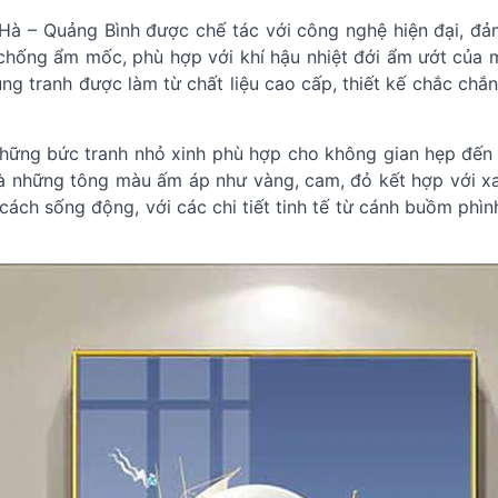
à – Quảng Bình được chế tác với công nghệ hiện đại, đả
chống ẩm mốc, phù hợp với khí hậu nhiệt đới ẩm ướt của 
ung tranh được làm từ chất liệu cao cấp, thiết kế chắc ch
 những bức tranh nhỏ xinh phù hợp cho không gian hẹp đế
à những tông màu ấm áp như vàng, cam, đỏ kết hợp với xa
cách sống động, với các chi tiết tinh tế từ cánh buồm phì