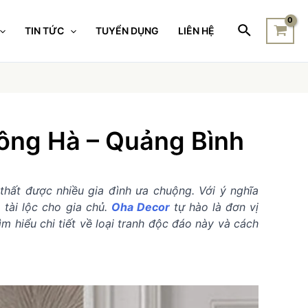
TIN TỨC
TUYỂN DỤNG
LIÊN HỆ
ông Hà – Quảng Bình
thất được nhiều gia đình ưa chuộng. Với ý nghĩa
tài lộc cho gia chủ.
Oha Decor
tự hào là đơn vị
m hiểu chi tiết về loại tranh độc đáo này và cách