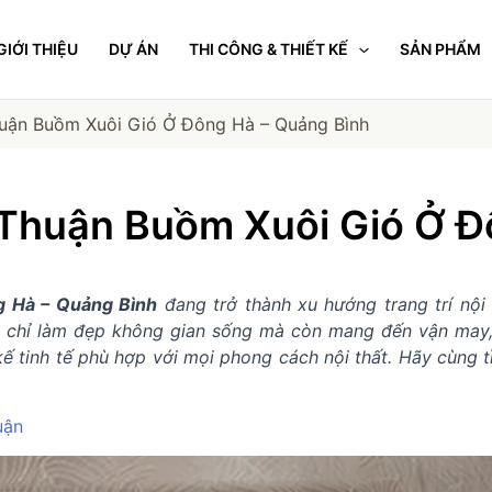
GIỚI THIỆU
DỰ ÁN
THI CÔNG & THIẾT KẾ
SẢN PHẨM
uận Buồm Xuôi Gió Ở Đông Hà – Quảng Bình
Thuận Buồm Xuôi Gió Ở Đ
g Hà – Quảng Bình
đang trở thành xu hướng trang trí nội 
g chỉ làm đẹp không gian sống mà còn mang đến vận may, 
 tinh tế phù hợp với mọi phong cách nội thất. Hãy cùng tì
uận